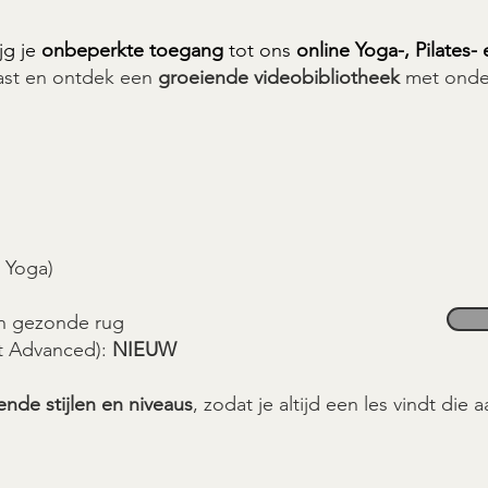
jg je
onbeperkte toegang
tot ons
online Yoga-, Pilates-
past en ontdek een
groeiende videobibliotheek
met onde
 Yoga)
n gezonde rug
ot Advanced):
NIEUW
lende stijlen en niveaus
, zodat je altijd een les vindt die 