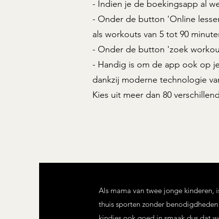
- Indien je de boekingsapp al w
- Onder de button 'Online lessen
als workouts van 5 tot 90 minute
- Onder de button 'zoek workout
- Handig is om de app ook op je
dankzij moderne technologie van
Kies uit meer dan 80 verschillen
Als mama van twee jonge kinderen, is
thuis sporten zonder benodigdheden 
kindjes ook goed in smaak dus dat wo