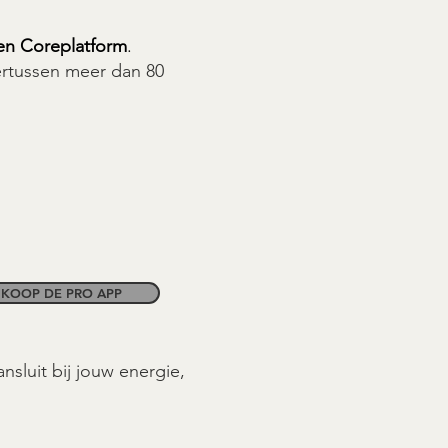
 en Coreplatform
.
rtussen meer dan 80
KOOP DE PRO APP
aansluit bij jouw energie,