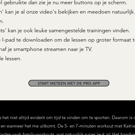
el gebruikte dan zie je nu meer buttons op je scherm.
' kan je al onze video's bekijken en meedoen natuurlijk
n.
s' kan je ook leuke samengestelde trainingen vinden.
 I-pad te downloaden om de lessen op groter formaat t
af je smartphone streamen naar je TV.
de lessen.
START METEEN MET DE PRO APP
 het niet altijd evident om tijd te vinden om te sporten. Daarom is 
en wanneer het me uitkomt. De 5- en 7-minuten workout met Katrien 
rden vaak family-workouts, wat natuurlijk super leuk is! Het handige