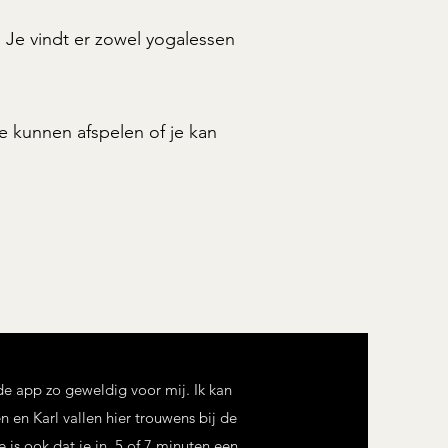
. Je vindt er zowel yogalessen
e kunnen afspelen of je kan
de app zo geweldig voor mij. Ik kan
en Karl vallen hier trouwens bij de
 is ook dat je in 5 of 7 minuten een