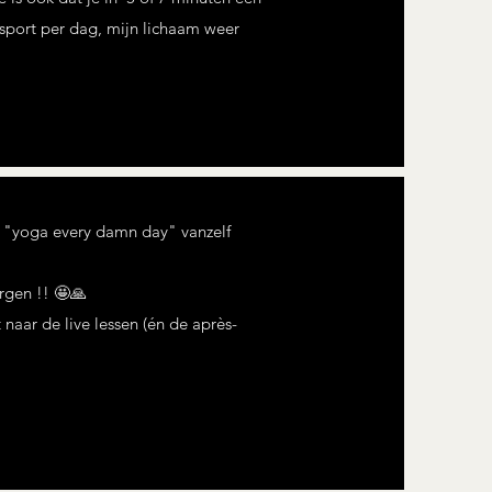
 sport per dag, mijn lichaam weer
dt "yoga every damn day" vanzelf
rgen !! 🤩🙏
naar de live lessen (én de après-