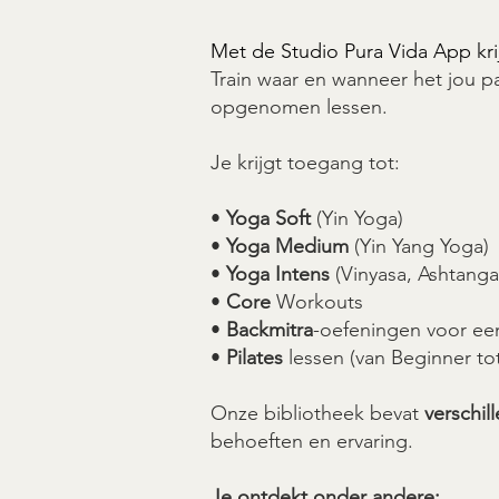
Met de Studio Pura Vida App kri
Train waar en wanneer het jou 
opgenomen lessen.
Je krijgt toegang tot:
•
Yoga Soft
(Yin Yoga)
•
Yoga Medium
(Yin Yang Yoga)
•
Yoga Intens
(Vinyasa, Ashtanga
•
Core
Workouts
•
Backmitra
-oefeningen voor ee
•
Pilates
lessen (van Beginner t
Onze bibliotheek bevat
verschil
behoeften en ervaring.
Je ontdekt onder andere: