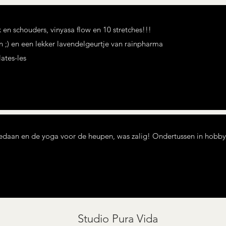
k en schouders, vinyasa flow en 10 stretches!!!
n ;) en een lekker lavendelgeurtje van rainpharma
lates-les
edaan en de yoga voor de heupen, was zalig! Ondertussen in hobby
Studio Pura Vida