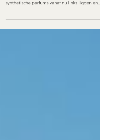
Natuurlijke geuren brengen sfeer in huis en
hebben een positief effect op je humeur. Laat
synthetische parfums vanaf nu links liggen en...