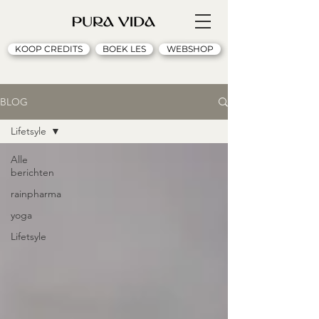
KOOP CREDITS
BOEK LES
WEBSHOP
BLOG
Lifetsyle
Alle
berichten
rainpharma
yoga
Lifetsyle