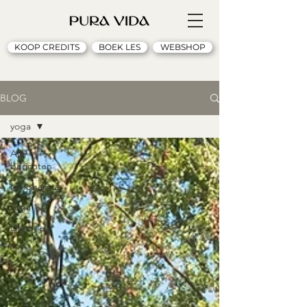
KOOP CREDITS
BOEK LES
WEBSHOP
BLOG
yoga
Alle
berichten
rainpharma
yoga
Lifetsyle