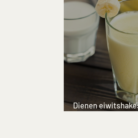
Dienen eiwitshakes
vallen?