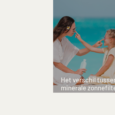
Het verschil tuss
minerale zonnefilte
hoe vroegtijdige v