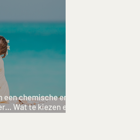
en een chemische en
r... Wat te kiezen en
erou