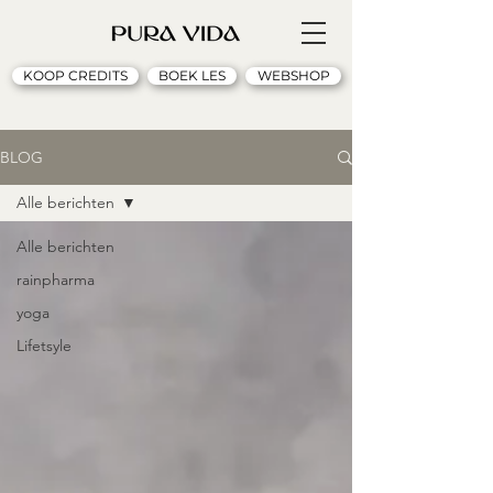
KOOP CREDITS
BOEK LES
WEBSHOP
BLOG
Alle berichten
Alle berichten
rainpharma
yoga
Lifetsyle