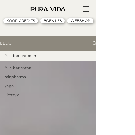
KOOP CREDITS
BOEK LES
WEBSHOP
BLOG
Alle berichten
Alle berichten
rainpharma
yoga
Lifetsyle