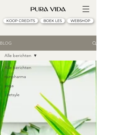
KOOP CREDITS
BOEK LES
WEBSHOP
BLOG
Alle berichten
Alle berichten
rainpharma
yoga
Lifetsyle